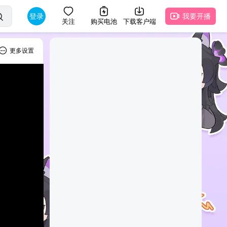
登录
我要开播
关注
购买电池
下载客户端
更多设置