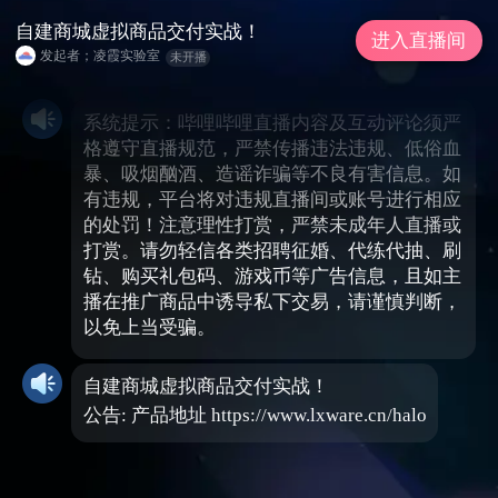
自建商城虚拟商品交付实战！
进入直播间
发起者；凌霞实验室
未开播
系统提示：哔哩哔哩直播内容及互动评论须严
格遵守直播规范，严禁传播违法违规、低俗血
暴、吸烟酗酒、造谣诈骗等不良有害信息。如
有违规，平台将对违规直播间或账号进行相应
的处罚！注意理性打赏，严禁未成年人直播或
打赏。请勿轻信各类招聘征婚、代练代抽、刷
钻、购买礼包码、游戏币等广告信息，且如主
播在推广商品中诱导私下交易，请谨慎判断，
以免上当受骗。
自建商城虚拟商品交付实战！
公告: 产品地址 https://www.lxware.cn/halo