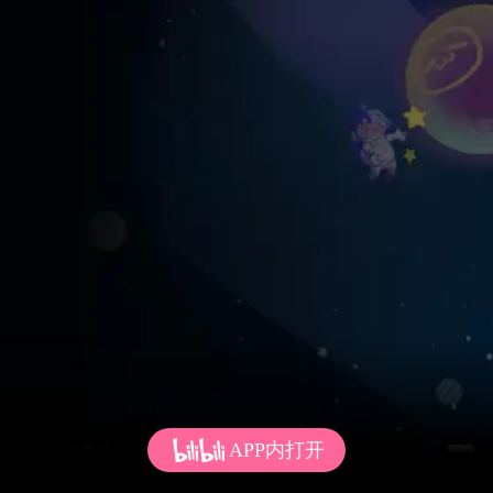
APP内打开
发个弹幕呗~