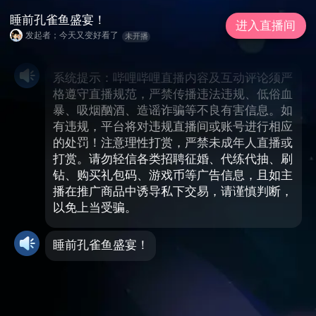
睡前孔雀鱼盛宴！
进入直播间
发起者；今天又变好看了
未开播
系统提示：哔哩哔哩直播内容及互动评论须严
格遵守直播规范，严禁传播违法违规、低俗血
暴、吸烟酗酒、造谣诈骗等不良有害信息。如
有违规，平台将对违规直播间或账号进行相应
的处罚！注意理性打赏，严禁未成年人直播或
打赏。请勿轻信各类招聘征婚、代练代抽、刷
钻、购买礼包码、游戏币等广告信息，且如主
播在推广商品中诱导私下交易，请谨慎判断，
以免上当受骗。
睡前孔雀鱼盛宴！