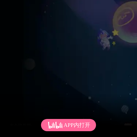
APP内打开
发个弹幕呗~