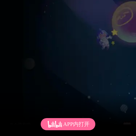
APP内打开
发个弹幕呗~