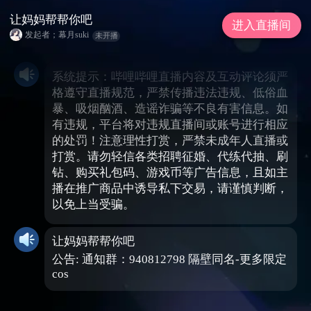
让妈妈帮帮你吧
进入直播间
发起者；幕月suki
未开播
系统提示：哔哩哔哩直播内容及互动评论须严
格遵守直播规范，严禁传播违法违规、低俗血
暴、吸烟酗酒、造谣诈骗等不良有害信息。如
有违规，平台将对违规直播间或账号进行相应
的处罚！注意理性打赏，严禁未成年人直播或
打赏。请勿轻信各类招聘征婚、代练代抽、刷
钻、购买礼包码、游戏币等广告信息，且如主
播在推广商品中诱导私下交易，请谨慎判断，
以免上当受骗。
让妈妈帮帮你吧
公告: 通知群：940812798 隔壁同名-更多限定
cos