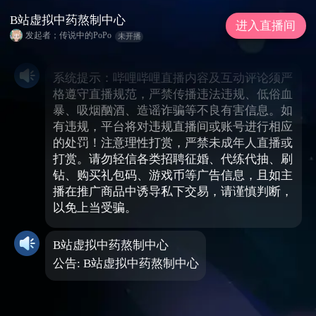
B站虚拟中药熬制中心
进入直播间
发起者；传说中的PoPo
未开播
系统提示：哔哩哔哩直播内容及互动评论须严
格遵守直播规范，严禁传播违法违规、低俗血
暴、吸烟酗酒、造谣诈骗等不良有害信息。如
有违规，平台将对违规直播间或账号进行相应
的处罚！注意理性打赏，严禁未成年人直播或
打赏。请勿轻信各类招聘征婚、代练代抽、刷
钻、购买礼包码、游戏币等广告信息，且如主
播在推广商品中诱导私下交易，请谨慎判断，
以免上当受骗。
B站虚拟中药熬制中心
公告: B站虚拟中药熬制中心