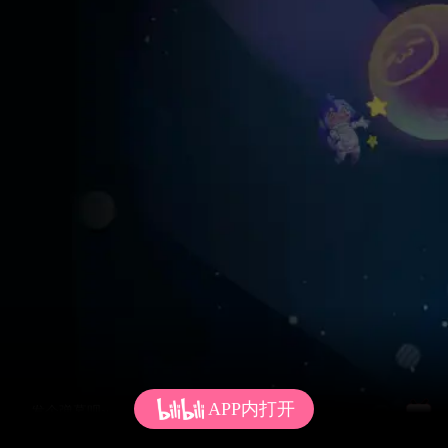
APP内打开
发个弹幕呗~