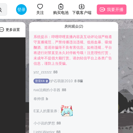
登录
我要开播
关注
购买电池
下载客户端
房间观众(2)
更多设置
系统提示：哔哩哔哩直播内容及互动评论须严格遵
守直播规范，严禁传播违法违规、低俗血暴、吸烟
酗酒、造谣诈骗等不良有害信息。如有违规，平台
将进行封禁直至永久封停账号哦！注意理性打赏，
未成年不提倡大额打赏。请勿轻信平台上各类广告
快来抢占前排为主播打Call吧
信息，谨防上当受骗。
yzz_zzzzzz :
88
炉石萌新2010 :
8 8嘛
普雷ER
2
rua法姆的小非酋 :
88
奉烨缥 :
b
E某人的重装券 :
小小说的梦想 :
88
Light-Warrior :
88