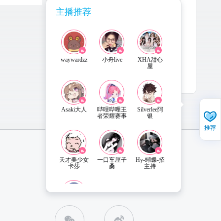
主播推荐
waywardzz
小舟live
XHA甜心
屋
3-10
更新
Asaki大人
哔哩哔哩王
Silverlee阿
者荣耀赛事
银
推荐
天才美少女
一口车厘子
Hy-蝴蝶-招
卡莎
桑
主持
直播姬APP 下载
联系客服
楚钧艾克