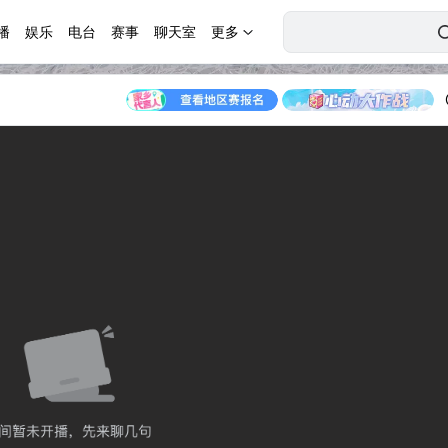
播
娱乐
电台
赛事
聊天室
更多