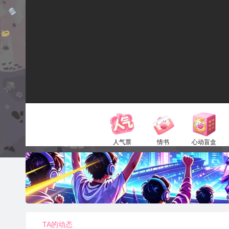
人气票
情书
心动盲盒
1电池
52电池
150电池
TA的动态