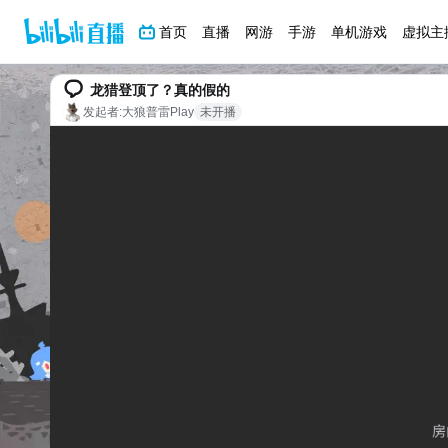
首页
直播
网游
手游
单机游戏
虚拟主
龙猎登顶了？真的假的
发起者:
大狼普雷Play
未开播