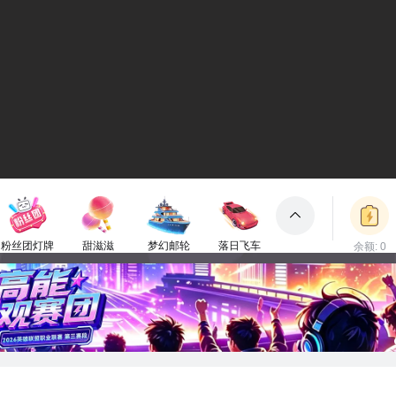
粉丝团灯牌
甜滋滋
梦幻邮轮
落日飞车
余额: 0
包裹
1电池
50电池
3000电池
2000电池
立即充值