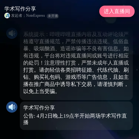
学术写作分享
进入直播间
发起者；NoteExpress
未开播
系统提示：哔哩哔哩直播内容及互动评论须严
格遵守直播规范，严禁传播违法违规、低俗血
暴、吸烟酗酒、造谣诈骗等不良有害信息。如
有违规，平台将对违规直播间或账号进行相应
的处罚！注意理性打赏，严禁未成年人直播或
打赏。请勿轻信各类招聘征婚、代练代抽、刷
钻、购买礼包码、游戏币等广告信息，且如主
播在推广商品中诱导私下交易，请谨慎判断，
以免上当受骗。
学术写作分享
公告: 4月2日晚上19点半开始两场学术写作直
播