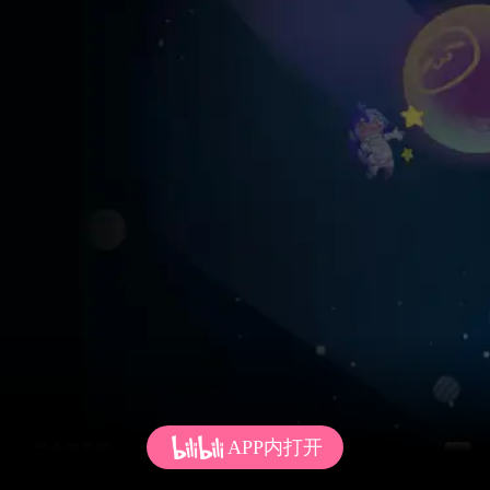
APP内打开
发个弹幕呗~