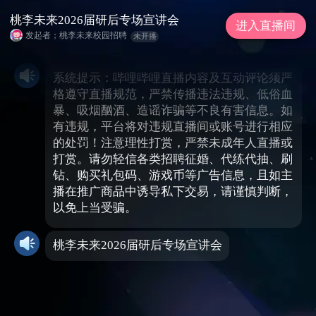
桃李未来2026届研后专场宣讲会
进入直播间
发起者；桃李未来校园招聘
未开播
系统提示：哔哩哔哩直播内容及互动评论须严
格遵守直播规范，严禁传播违法违规、低俗血
暴、吸烟酗酒、造谣诈骗等不良有害信息。如
有违规，平台将对违规直播间或账号进行相应
的处罚！注意理性打赏，严禁未成年人直播或
打赏。请勿轻信各类招聘征婚、代练代抽、刷
钻、购买礼包码、游戏币等广告信息，且如主
播在推广商品中诱导私下交易，请谨慎判断，
以免上当受骗。
桃李未来2026届研后专场宣讲会