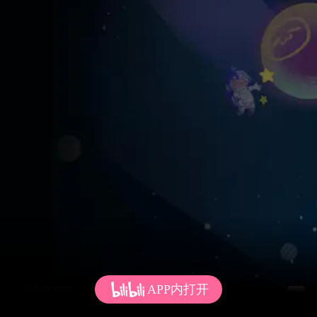
APP内打开
发个弹幕呗~