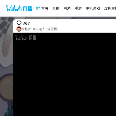
首页
直播
网游
手游
单机游戏
虚拟主
来了
发起者:
-寒心超人-
未开播
bilibili