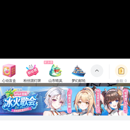
家乡赛
心动盲盒
粉丝团灯牌
山市晴岚
梦幻邮轮
余额: 0
包裹
150电池
1电池
660电池
3000电池
立即充值