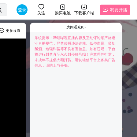
登录
我要开播
关注
购买电池
下载客户端
房间观众(0)
更多设置
系统提示：哔哩哔哩直播内容及互动评论须严格遵
守直播规范，严禁传播违法违规、低俗血暴、吸烟
酗酒、造谣诈骗等不良有害信息。如有违规，平台
将进行封禁直至永久封停账号哦！注意理性打赏，
未成年不提倡大额打赏。请勿轻信平台上各类广告
快来抢占前排为主播打Call吧
信息，谨防上当受骗。