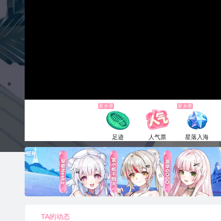
家乡赛
家乡赛
足迹
人气票
星落入海
1电池
1电池
6660电池
TA的动态