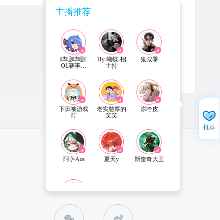
主播推荐
哔哩哔哩L
Hy-蝴蝶-招
鬼叔黍
OL赛事直
主持
播
2022-12-30
更新
下班被游戏
老实憨厚的
凉哈皮
打
笑笑
推荐
阿萨Aza
夏天y
斯奎奇大王
直播姬APP 下载
联系客服
迷茫小树叶