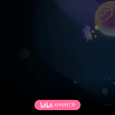
APP内打开
发个弹幕呗~