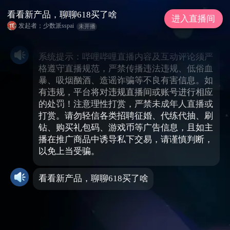
看看新产品，聊聊618买了啥
进入直播间
发起者；少数派sspai
未开播
系统提示：哔哩哔哩直播内容及互动评论须严
格遵守直播规范，严禁传播违法违规、低俗血
暴、吸烟酗酒、造谣诈骗等不良有害信息。如
有违规，平台将对违规直播间或账号进行相应
的处罚！注意理性打赏，严禁未成年人直播或
打赏。请勿轻信各类招聘征婚、代练代抽、刷
钻、购买礼包码、游戏币等广告信息，且如主
播在推广商品中诱导私下交易，请谨慎判断，
以免上当受骗。
看看新产品，聊聊618买了啥