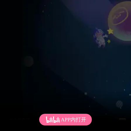
APP内打开
发个弹幕呗~