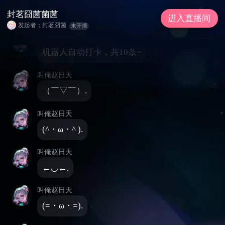
封茗囧菌菌菌
封茗囧菌菌菌
公告: (*´∀`*)来咯——！
进入直播间
发起者；封茗囧菌
未开播
叫俺赵日天
机器人自动打卡，共10条~
叫俺赵日天
（￣▽￣）.
叫俺赵日天
(^・ω・^ ).
叫俺赵日天
←◡←.
叫俺赵日天
(=・ω・=).