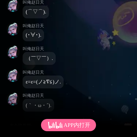
叫俺赵日天
(⌒▽⌒).
叫俺赵日天
(･∀･).
叫俺赵日天
（￣▽￣）.
叫俺赵日天
ε=ε=(ノ≧∇≦)ノ.
叫俺赵日天
(｀・ω・´).
APP内打开
发个弹幕呗~