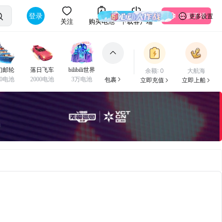
登录
我要开播
更多设置
关注
购买电池
下载客户端
幻邮轮
落日飞车
bilibili世界
余额: 0
大航海
包裹
00电池
2000电池
3万电池
立即充值
立即上船
久封停账号哦！注意理性打赏，未成年不提倡大额打赏。请勿轻信平台上各类广告信