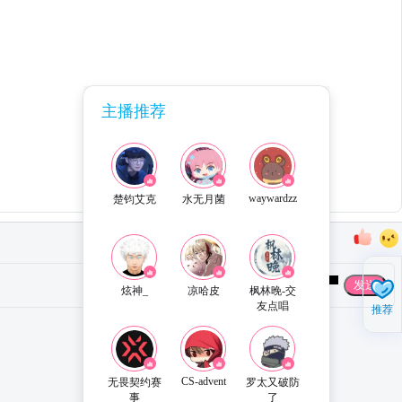
主播推荐
waywardzz
楚钧艾克
水无月菌
发送
炫神_
凉哈皮
枫林晚-交
友点唱
推荐
直播姬APP 下载
联系客服
CS-advent
无畏契约赛
罗太又破防
事
了