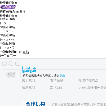
(〜￣△￣)〜
查看我的装扮
暗牧安格锐 :
通过bilibili Link获得
(･∀･)
查看我的装扮
匀强磁20场 :
(⌒▽⌒)
匀强磁20场 :
（￣▽￣）
匀强磁20场 :
(=・ω・=)
匀强磁20场 :
(｀・ω・´)
匀强磁20场 :
2025-10-16
更新
(〜￣△￣)〜
游客状态无法输入弹幕，请先
登录
关于我们
友情链接
哔哩哔哩周边
联系我们
加入我们
bilibili直播服务协
广播电视节目制作经营许可证：(沪) 字第 12