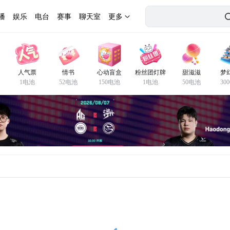
播
娱乐
电台
赛事
聊天室
更多
人气票
情书
心动盲盒
粉丝团灯牌
甜滋滋
梦
1电池
52电池
150电池
1电池
50电池
30
房间观众(5)
低俗血暴、吸烟酗酒、造谣诈骗等不良有害信息。如有违规，平台将进行封禁直至永
快来抢占前排为主播打Call吧