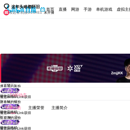
这年头啥都怀旧
首页
直播
网游
手游
单机游戏
虚拟主
发起者:
机核GCORES
未开播
bilibili
系统提示：哔哩哔哩直播内容及互动评论须严格遵守直播规范，严禁传播违法违规、
息，谨防上当受骗。
暗牧安格锐 :
通过bilibili Link获得
（￣▽￣）
查看我的装扮
TA的动态
暗牧安格锐 :
通过bilibili Link获得
(=・ω・=)
查看我的装扮
主播公告
主播荣誉
主播简介
暗牧安格锐 :
通过bilibili Link获得
(｀・ω・´)
查看我的装扮
暗牧安格锐 :
通过bilibili Link获得