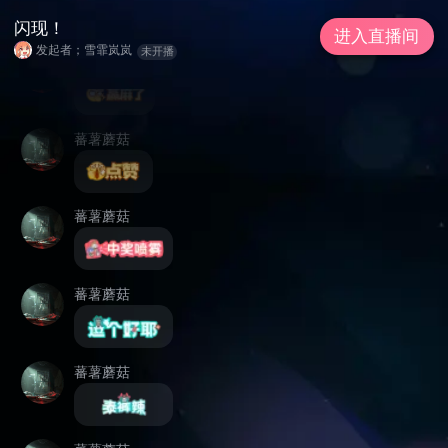
周五晚上9点开播！！！\(^o^)/
闪现！
进入直播间
发起者；雪霏岚岚
未开播
蕃薯蘑菇
蕃薯蘑菇
蕃薯蘑菇
蕃薯蘑菇
蕃薯蘑菇