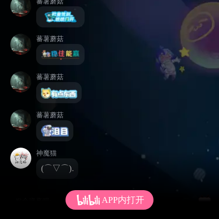
蕃薯蘑菇
蕃薯蘑菇
蕃薯蘑菇
蕃薯蘑菇
神魔猫
(⌒▽⌒).
APP内打开
发个弹幕呗~