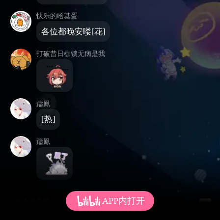
快乐的哈基蛋
各位都晚安喽[花]
打破昔日枷锁无病是我
躊鳯
[热]
躊鳯
APP内打开
发个弹幕呗~