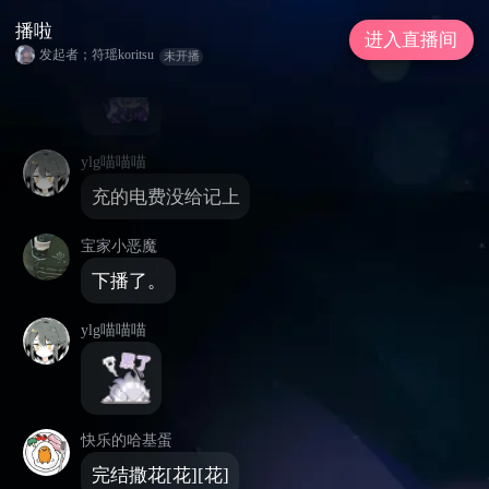
播啦
进入直播间
十九欧
发起者；符瑶koritsu
未开播
ylg喵喵喵
充的电费没给记上
宝家小恶魔
下播了。
ylg喵喵喵
快乐的哈基蛋
完结撒花[花][花]