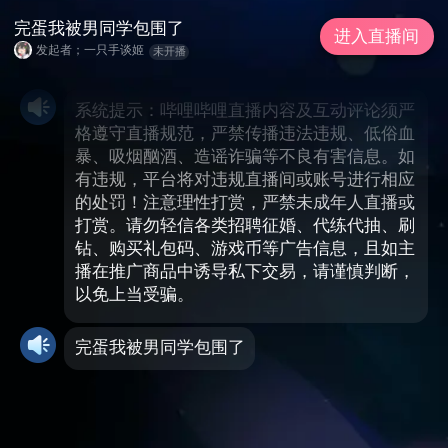
完蛋我被男同学包围了
进入直播间
发起者；一只手谈姬
未开播
系统提示：哔哩哔哩直播内容及互动评论须严
格遵守直播规范，严禁传播违法违规、低俗血
暴、吸烟酗酒、造谣诈骗等不良有害信息。如
有违规，平台将对违规直播间或账号进行相应
的处罚！注意理性打赏，严禁未成年人直播或
打赏。请勿轻信各类招聘征婚、代练代抽、刷
钻、购买礼包码、游戏币等广告信息，且如主
播在推广商品中诱导私下交易，请谨慎判断，
以免上当受骗。
完蛋我被男同学包围了