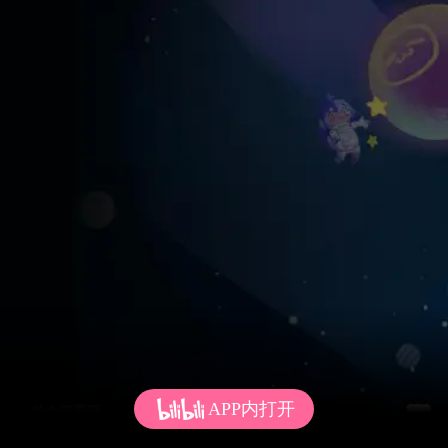
APP内打开
发个弹幕呗~