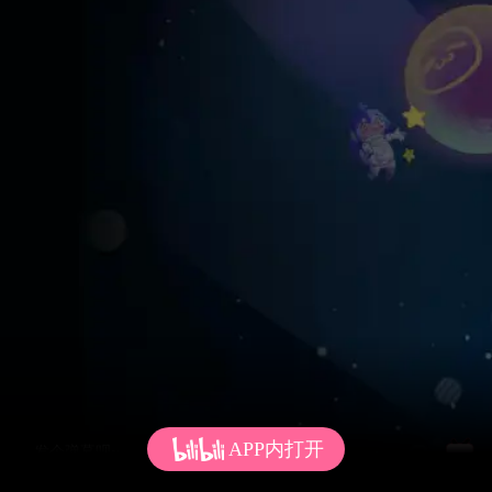
APP内打开
发个弹幕呗~