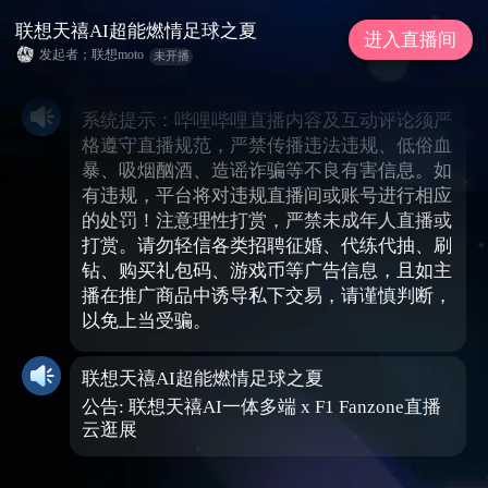
联想天禧AI超能燃情足球之夏
进入直播间
发起者；联想moto
未开播
系统提示：哔哩哔哩直播内容及互动评论须严
格遵守直播规范，严禁传播违法违规、低俗血
暴、吸烟酗酒、造谣诈骗等不良有害信息。如
有违规，平台将对违规直播间或账号进行相应
的处罚！注意理性打赏，严禁未成年人直播或
打赏。请勿轻信各类招聘征婚、代练代抽、刷
钻、购买礼包码、游戏币等广告信息，且如主
播在推广商品中诱导私下交易，请谨慎判断，
以免上当受骗。
联想天禧AI超能燃情足球之夏
公告: 联想天禧AI一体多端 x F1 Fanzone直播
云逛展