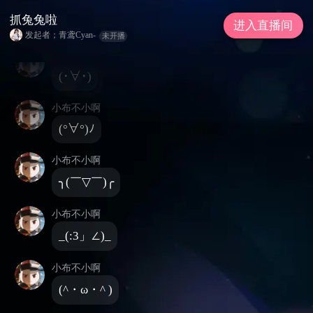
公告: 每晚十点开播~具体信息都在舰长群哦~
抓兔兔啦
欢迎上舰
进入直播间
发起者；青鸢Cyan-
未开播
小布不小啊
(･∀･)
小布不小啊
(°∀°)ﾉ
小布不小啊
╮(￣▽￣)╭
小布不小啊
_(:3」∠)_
小布不小啊
(^・ω・^ )