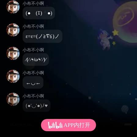
小布不小啊
(●￣(ｴ)￣●)
小布不小啊
ε=ε=(ノ≧∇≦)ノ
小布不小啊
⁄(⁄ ⁄•⁄ω⁄•⁄ ⁄)⁄
小布不小啊
←◡←
小布不小啊
(●'◡'●)ﾉ♥
APP内打开
发个弹幕呗~