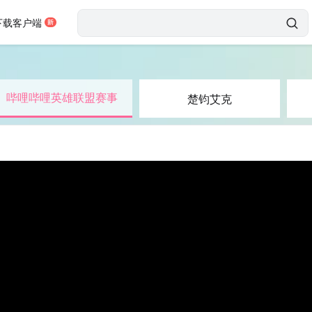
下载客户端
哔哩哔哩英雄联盟赛事
楚钧艾克