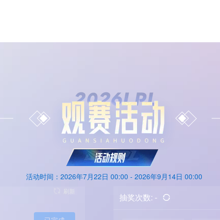
活动时间：2026年7月22日 00:00 - 2026年9月14日 00:00
刷新
抽奖次数: -
已完成