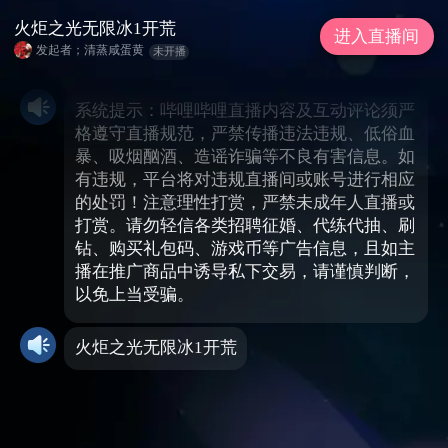
火炬之光无限冰1开荒
进入直播间
发起者；清蒸咸蛋黄
未开播
系统提示：哔哩哔哩直播内容及互动评论须严
格遵守直播规范，严禁传播违法违规、低俗血
暴、吸烟酗酒、造谣诈骗等不良有害信息。如
有违规，平台将对违规直播间或账号进行相应
的处罚！注意理性打赏，严禁未成年人直播或
打赏。请勿轻信各类招聘征婚、代练代抽、刷
钻、购买礼包码、游戏币等广告信息，且如主
播在推广商品中诱导私下交易，请谨慎判断，
以免上当受骗。
火炬之光无限冰1开荒