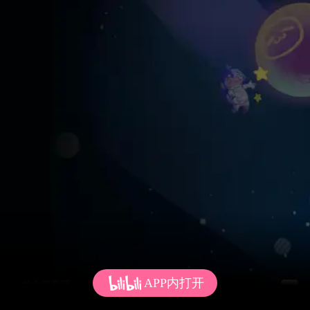
APP内打开
发个弹幕呗~