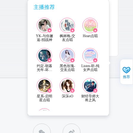
主播推荐
YK-与你邂
枫林晚-交
Heart点唱
逅-招战神
友点唱
1-30
更新
约定-朝暮
黑色玫瑰-
Listen-听-纯
光年-坏男
交友点唱
女声点唱
人
推荐
星系-启明
莯莯oO
财经导师大
星点唱
将之风
直播姬APP 下载
联系客服
青栀老师