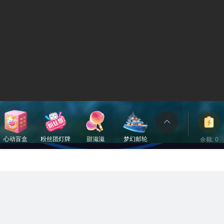
心动盲盒
粉丝团灯牌
甜滋滋
梦幻邮轮
余额: 0
包裹
150电池
1电池
50电池
3000电池
立即充值