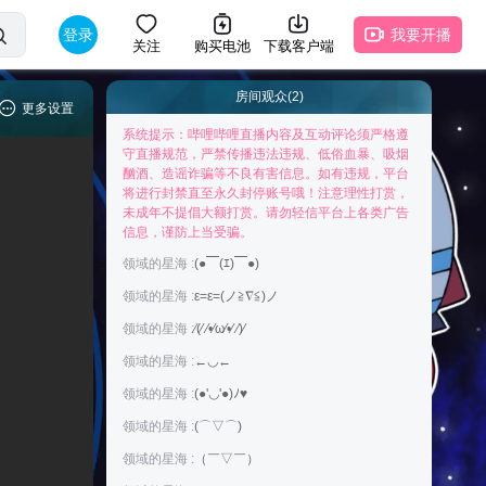
登录
我要开播
关注
购买电池
下载客户端
房间观众(2)
更多设置
系统提示：哔哩哔哩直播内容及互动评论须严格遵
守直播规范，严禁传播违法违规、低俗血暴、吸烟
酗酒、造谣诈骗等不良有害信息。如有违规，平台
将进行封禁直至永久封停账号哦！注意理性打赏，
未成年不提倡大额打赏。请勿轻信平台上各类广告
快来抢占前排为主播打Call吧
信息，谨防上当受骗。
领域的星海 :
(●￣(ｴ)￣●)
领域的星海 :
ε=ε=(ノ≧∇≦)ノ
领域的星海 :
⁄(⁄ ⁄•⁄ω⁄•⁄ ⁄)⁄
领域的星海 :
←◡←
领域的星海 :
(●'◡'●)ﾉ♥
领域的星海 :
(⌒▽⌒)
领域的星海 :
（￣▽￣）