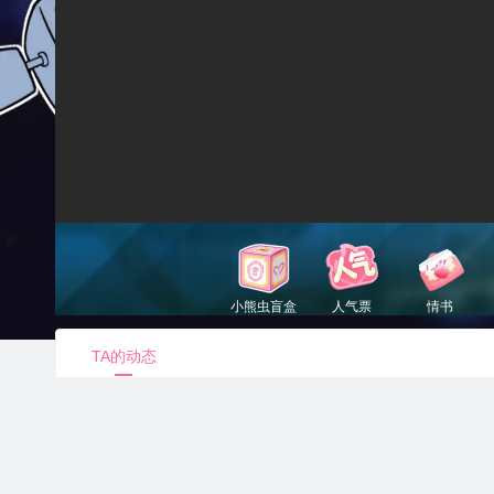
小熊虫盲盒
人气票
情书
90电池
1电池
52电池
TA的动态