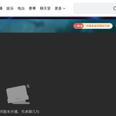
播
娱乐
电台
赛事
聊天室
更多