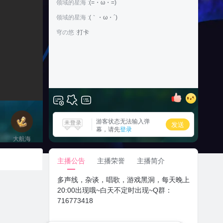
领域的星海 :
(=・ω・=)
领域的星海 :
(｀・ω・´)
穹の悠 :
打卡
游客状态无法输入弹
发送
幕，请先
登录
大航海
立即上船
主播公告
主播荣誉
主播简介
多声线，杂谈，唱歌，游戏黑洞，每天晚上
20:00出现哦~白天不定时出现~Q群：
716773418