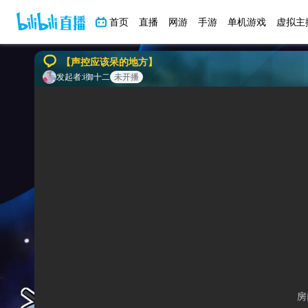
首页
直播
网游
手游
单机游戏
虚拟主
【声控应该呆的地方】
发起者:
i御十二
未开播