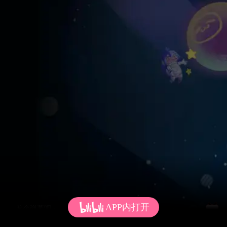
APP内打开
发个弹幕呗~