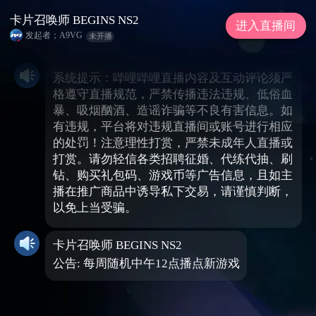
卡片召唤师 BEGINS NS2
进入直播间
发起者；A9VG
未开播
系统提示：哔哩哔哩直播内容及互动评论须严
格遵守直播规范，严禁传播违法违规、低俗血
暴、吸烟酗酒、造谣诈骗等不良有害信息。如
有违规，平台将对违规直播间或账号进行相应
的处罚！注意理性打赏，严禁未成年人直播或
打赏。请勿轻信各类招聘征婚、代练代抽、刷
钻、购买礼包码、游戏币等广告信息，且如主
播在推广商品中诱导私下交易，请谨慎判断，
以免上当受骗。
卡片召唤师 BEGINS NS2
公告: 每周随机中午12点播点新游戏