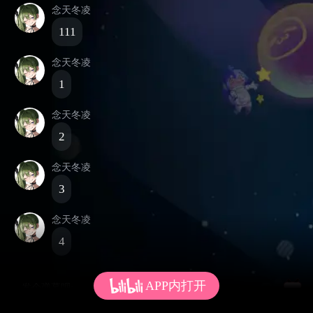
念天冬凌
111
念天冬凌
1
念天冬凌
2
念天冬凌
3
念天冬凌
4
APP内打开
发个弹幕呗~