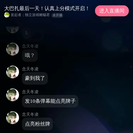
公告: 专注游玩冷门独立游戏的蜥蜴君× 专注
大巴扎最后一天！认真上分模式开启！
进入直播间
游玩冷门独立游戏的虾头大叔 ✓
发起者；独立游戏蜥蜴君
未开播
念天冬凌
5
念天冬凌
哦？
念天冬凌
豪到我了
念天冬凌
发10条弹幕能点亮牌子
念天冬凌
点亮粉丝牌