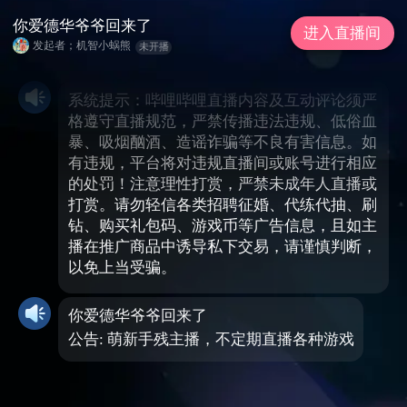
你爱德华爷爷回来了
进入直播间
发起者；机智小蜗熊
未开播
系统提示：哔哩哔哩直播内容及互动评论须严
格遵守直播规范，严禁传播违法违规、低俗血
暴、吸烟酗酒、造谣诈骗等不良有害信息。如
有违规，平台将对违规直播间或账号进行相应
的处罚！注意理性打赏，严禁未成年人直播或
打赏。请勿轻信各类招聘征婚、代练代抽、刷
钻、购买礼包码、游戏币等广告信息，且如主
播在推广商品中诱导私下交易，请谨慎判断，
以免上当受骗。
你爱德华爷爷回来了
公告: 萌新手残主播，不定期直播各种游戏