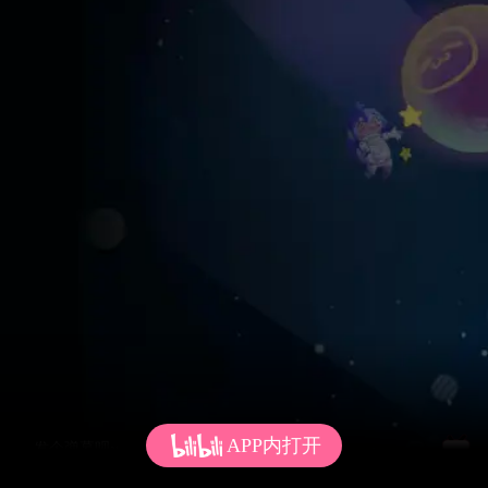
APP内打开
发个弹幕呗~