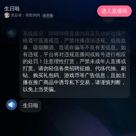
生日啦
进入直播间
发起者；塔歌鸽鸽
未开播
系统提示：哔哩哔哩直播内容及互动评论须严
格遵守直播规范，严禁传播违法违规、低俗血
暴、吸烟酗酒、造谣诈骗等不良有害信息。如
有违规，平台将对违规直播间或账号进行相应
的处罚！注意理性打赏，严禁未成年人直播或
打赏。请勿轻信各类招聘征婚、代练代抽、刷
钻、购买礼包码、游戏币等广告信息，且如主
播在推广商品中诱导私下交易，请谨慎判断，
以免上当受骗。
生日啦