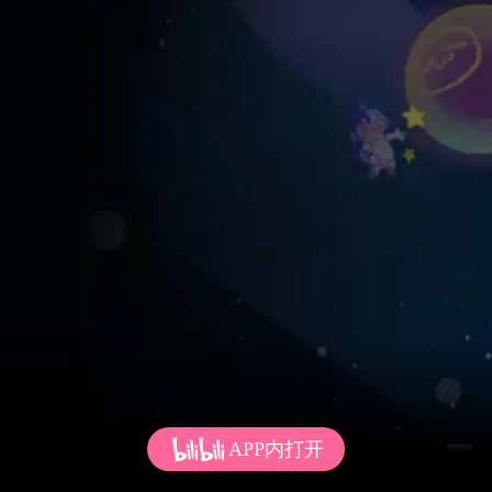
APP内打开
发个弹幕呗~